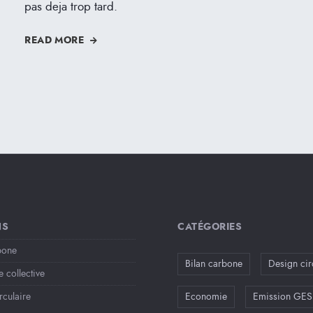
pas deja trop tard.
READ MORE
NS
CATÉGORIES
bone
Bilan carbone
Design cir
e collective
rculaire
Economie
Emission GES