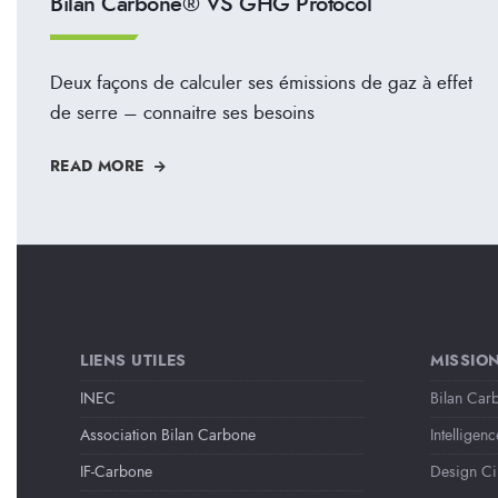
Bilan Carbone® VS GHG Protocol
Deux façons de calculer ses émissions de gaz à effet
de serre – connaitre ses besoins
READ MORE
LIENS UTILES
MISSIO
INEC
Bilan Car
Association Bilan Carbone
Intelligenc
IF-Carbone
Design Ci