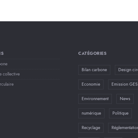
NS
CATÉGORIES
bone
Bilan carbone
Design cir
e collective
rculaire
Economie
Emission GES
Environnement
News
numérique
Politique
Recyclage
Réglementatio