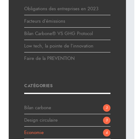
Obligations des entreprises en 2023
Facteurs d’émissions
Bilan Carbone® VS GHG Protocol
Low tech, la pointe de l’innovation
Faire de la PREVENTION
CATÉGORIES
Bilan carbone
3
Design circulaire
3
Economie
4