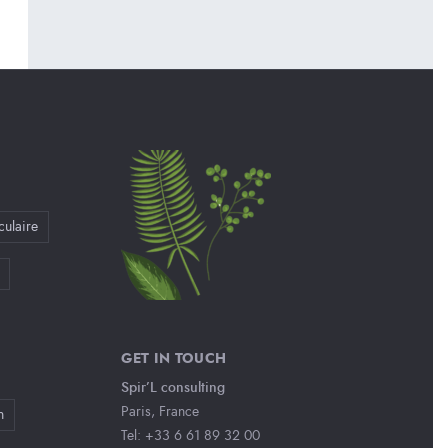
culaire
GET IN TOUCH
Spir’L consulting
Paris, France
n
Tel: +33 6 61 89 32 00