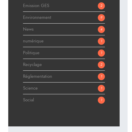
Emission GES
2
Environnement
9
News
4
numérique
1
Politique
1
Recyclage
2
Réglementation
1
Science
1
Social
1