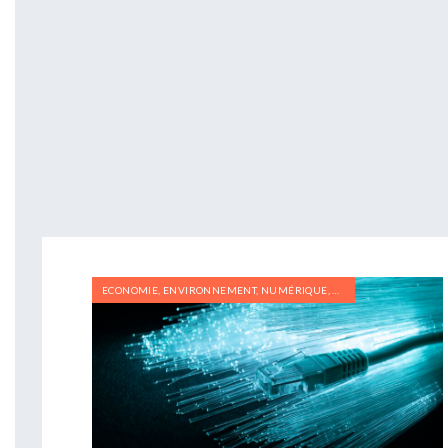
ECONOMIE
,
ENVIRONNEMENT
,
NUMÉRIQUE
,
RECYCLAGE