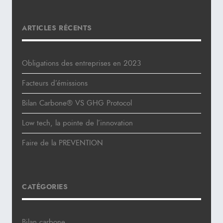
ARTICLES RÉCENTS
Obligations des entreprises en 2023
Facteurs d’émissions
Bilan Carbone® VS GHG Protocol
Low tech, la pointe de l’innovation
Faire de la PREVENTION
CATÉGORIES
Bilan carbone