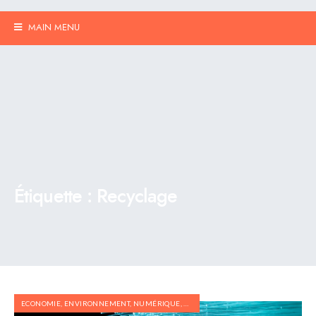
MAIN MENU
Étiquette :
Recyclage
ECONOMIE
,
ENVIRONNEMENT
,
NUMÉRIQUE
,
RECYCLAGE