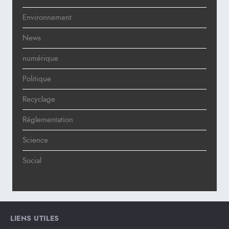
Environnement
News
numérique
Politique
Recyclage
Réglementation
Science
Social
LIENS UTILES