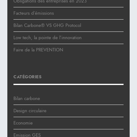
Obligations des entreprises en 2023
Facteurs d’émissions
Bilan Carbone® VS GHG Protocol
Low tech, la pointe de l’innovation
Faire de la PREVENTION
CATÉGORIES
Bilan carbone
Design circulaire
Economie
Emission GES