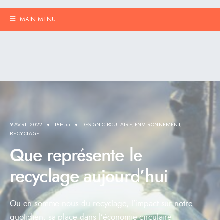
MAIN MENU
9 AVRIL 2022
•
18H55
•
DESIGN CIRCULAIRE
,
ENVIRONNEMENT
,
RECYCLAGE
Que représente le
recyclage aujourd’hui
Ou en somme nous du recyclage, l’impact sur notre
quotidien, sa place dans l’économie circulaire