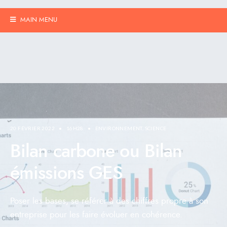
MAIN MENU
20 FÉVRIER 2022
•
16H28
•
ENVIRONNEMENT
,
SCIENCE
Bilan carbone ou Bilan
émissions GES
Poser les bases, se référer à des chiffres propre à son
entreprise pour les faire évoluer en cohérence.