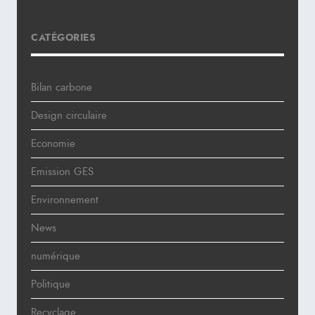
CATÉGORIES
Bilan carbone
Design circulaire
Economie
Emission GES
Environnement
News
numérique
Politique
Recyclage